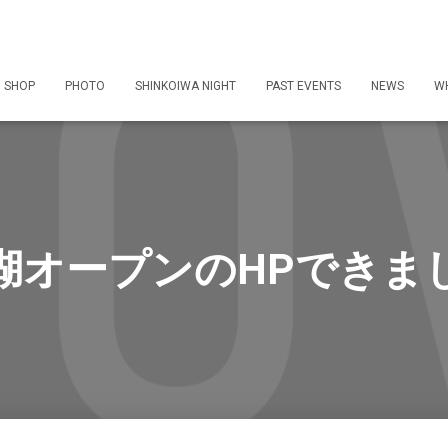
 SHOP
PHOTO
SHINKOIWA NIGHT
PAST EVENTS
NEWS
WH
湖オープンのHPできま