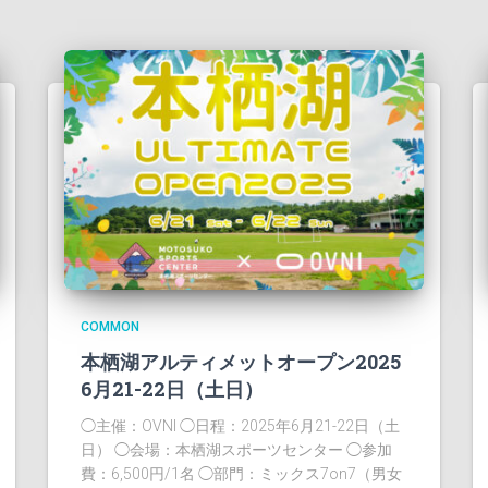
COMMON
本栖湖アルティメットオープン2025
6月21-22日（土日）
◯主催：OVNI ◯日程：2025年6月21-22日（土
日） ◯会場：本栖湖スポーツセンター ◯参加
費：6,500円/1名 ◯部門：ミックス7on7（男女