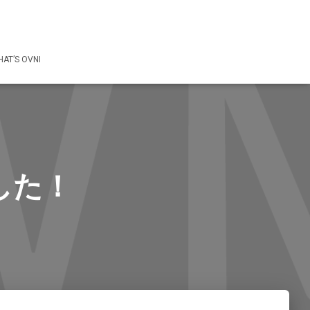
AT’S OVNI
した！