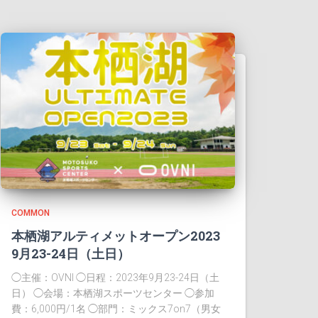
COMMON
本栖湖アルティメットオープン2023
9月23-24日（土日）
◯主催：OVNI ◯日程：2023年9月23-24日（土
日） ◯会場：本栖湖スポーツセンター ◯参加
費：6,000円/1名 ◯部門：ミックス7on7（男女