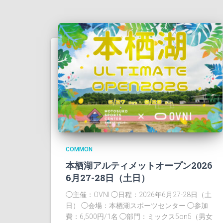
COMMON
本栖湖アルティメットオープン2026
6月27-28日（土日）
◯主催：OVNI ◯日程：2026年6月27-28日（土
日） ◯会場：本栖湖スポーツセンター ◯参加
費：6,500円/1名 ◯部門：ミックス5on5（男女