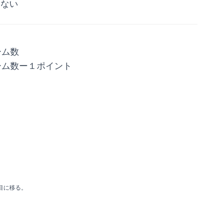
ない
ーム数
ーム数ー１ポイント
目に移る。