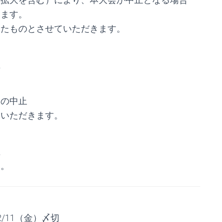
します。
したものとさせていただきます。
止
後の中止
をいただきます。
】
止
す。
/11（金）〆切