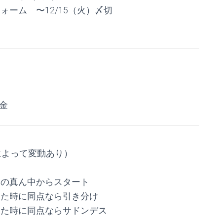
ーム 〜12/15（火）〆切
着金
によって変動あり）
トの真ん中からスタート
した時に同点なら引き分け
した時に同点ならサドンデス