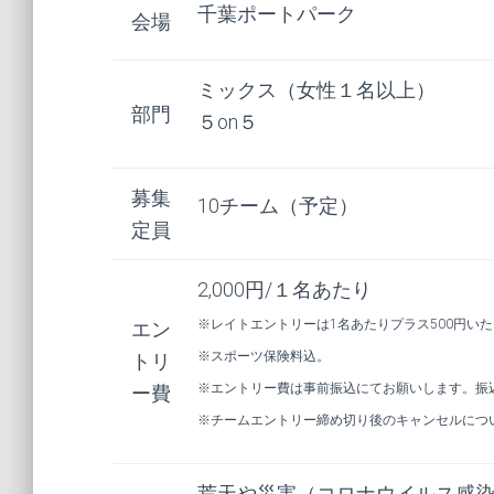
千葉ポートパーク
会場
ミックス（女性１名以上）
部門
５on５
募集
10チーム（予定）
定員
2,000円/１名あたり
※レイトエントリーは1名あたりプラス500円い
エン
※スポーツ保険料込。
トリ
※エントリー費は事前振込にてお願いします。振
ー費
※チームエントリー締め切り後のキャンセルにつ
荒天や災害（コロナウイルス感