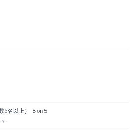
6名以上） ５on５
です。