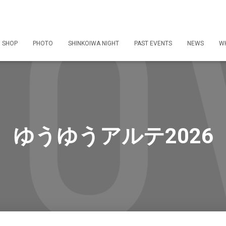
 SHOP
PHOTO
SHINKOIWA NIGHT
PAST EVENTS
NEWS
WH
ゆうゆうアルテ2026