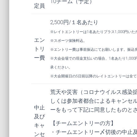
10チーム（予定）
定員
2,500円/１名あたり
※レイトエントリーは1名あたりプラス1,000円いた
エン
※スポーツ保険料込。
トリ
※エントリー費は事前振込にてお願いします。振込
ー費
※大会会場での現金支払いの場合、1名あたり1,0
承ください。
※大会開催日の5日前以降のレイトエントリーは全て現
荒天や災害（コロナウイルス感染
しくは参加者都合によるキャンセル
中止
ーをもって下記に同意したものと
及び
【チームエントリーの方】
キャ
・チームエントリー〆切後の中止
ンセ