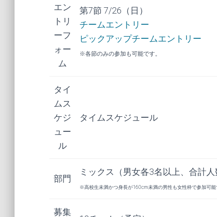
エン
第7節 7/26（日）
トリ
チームエントリー
ーフ
ピックアップチームエントリー
ォー
※各節のみの参加も可能です。
ム
タイ
ムス
ケジ
タイムスケジュール
ュー
ル
ミックス（男女各3名以上、合計人数
部門
※高校生未満かつ身長が160cm未満の男性も女性枠で参加可能
募集