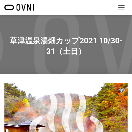
ナ
ビ
ゲ
ー
シ
草津温泉湯畑カップ2021 10/30-
ョ
ン
31（土日）
を
切
り
替
え