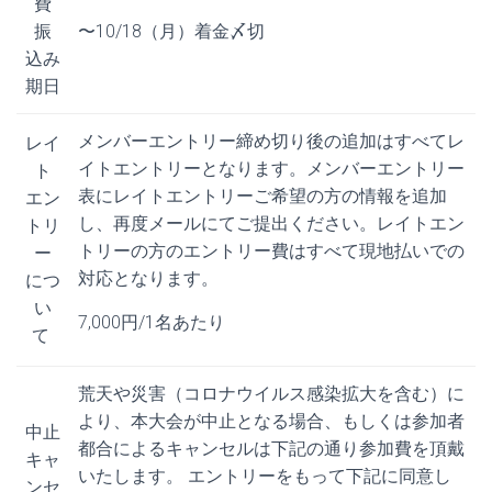
費
振
〜10/18（月）着金〆切
込み
期日
メンバーエントリー締め切り後の追加はすべてレ
レイ
イトエントリーとなります。メンバーエントリー
ト
表にレイトエントリーご希望の方の情報を追加
エン
し、再度メールにてご提出ください。レイトエン
トリ
トリーの方のエントリー費はすべて現地払いでの
ー
対応となります。
につ
い
7,000円/1名あたり
て
荒天や災害（コロナウイルス感染拡大を含む）に
より、本大会が中止となる場合、もしくは参加者
中止
都合によるキャンセルは下記の通り参加費を頂戴
キャ
いたします。 エントリーをもって下記に同意し
ンセ