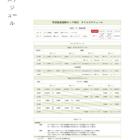
ジ
ュー
ル