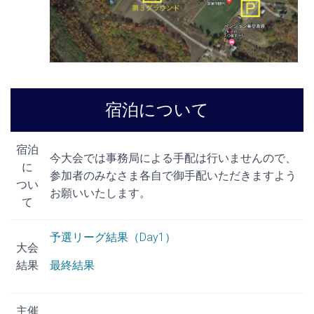
宿泊について
宿泊
今大会では事務局による手配は行いませんので、
に
参加者のみなさま各自で御手配いただきますよう
つい
お願いいたします。
て
予選リーグ結果（Day1）
大会
結果
最終結果
主催