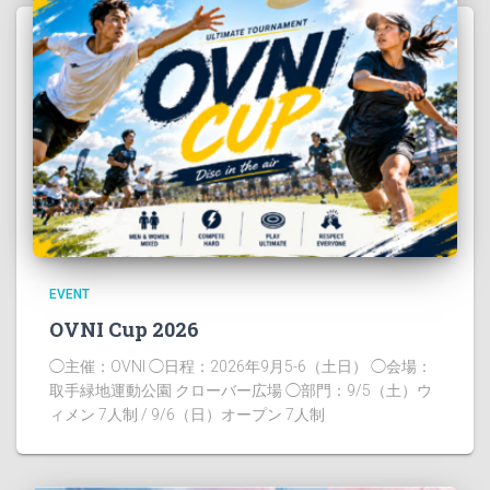
EVENT
OVNI Cup 2026
◯主催：OVNI ◯日程：2026年9月5-6（土日） ◯会場：
取手緑地運動公園 クローバー広場 ◯部門：9/5（土）ウ
ィメン 7人制 / 9/6（日）オープン 7人制