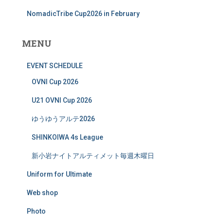
NomadicTribe Cup2026 in February
MENU
EVENT SCHEDULE
OVNI Cup 2026
U21 OVNI Cup 2026
ゆうゆうアルテ2026
SHINKOIWA 4s League
新小岩ナイトアルティメット毎週木曜日
Uniform for Ultimate
Web shop
Photo