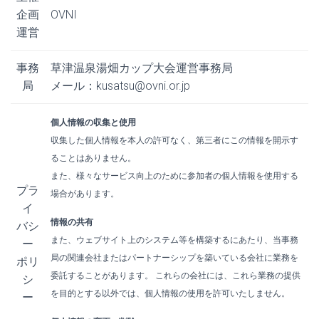
企画
OVNI
運営
事務
草津温泉湯畑カップ大会運営事務局
局
メール：kusatsu@ovni.or.jp
個人情報の収集と使用
収集した個人情報を本人の許可なく、第三者にこの情報を開示す
ることはありません。
また、様々なサービス向上のために参加者の個人情報を使用する
プラ
場合があります。
イ
情報の共有
バシ
また、ウェブサイト上のシステム等を構築するにあたり、当事務
ー
局の関連会社またはパートナーシップを築いている会社に業務を
ポリ
委託することがあります。
これらの会社には、これら業務の提供
シ
を目的とする以外では、個人情報の使用を許可いたしません
。
ー