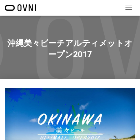
ナ
ビ
ゲ
ー
シ
沖縄美々ビーチアルティメットオ
ョ
ン
ープン2017
を
切
り
替
え