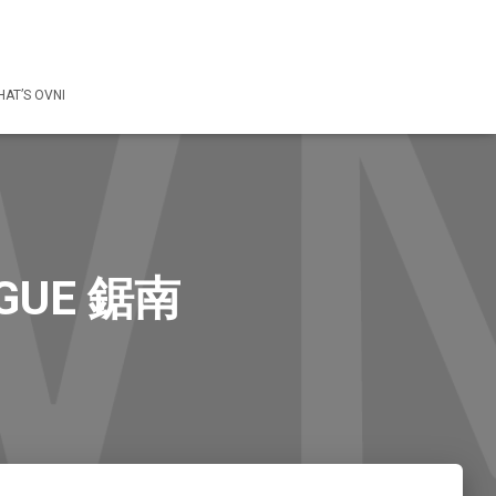
AT’S OVNI
GUE 鋸南