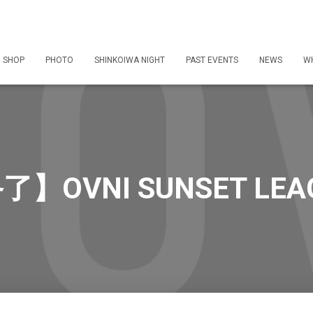
 SHOP
PHOTO
SHINKOIWA NIGHT
PAST EVENTS
NEWS
WH
】OVNI SUNSET LEA