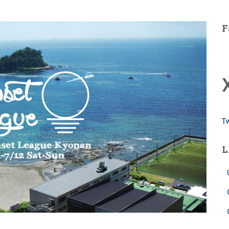
F
T
L