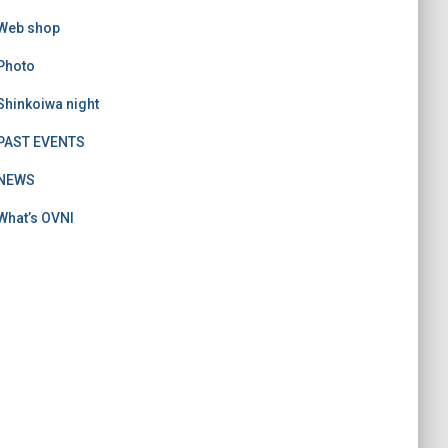
Web shop
Photo
Shinkoiwa night
PAST EVENTS
NEWS
What’s OVNI